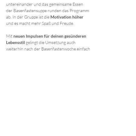
untereinander und das gemeinsame Essen 
der Basenfastensuppe runden das Programm 
ab. In der Gruppe ist die 
Motivation höher 
und es macht mehr Spaß und Freude.
Mit 
neuen Impulsen für deinen gesünderen 
Lebensstil
 gelingt die Umsetzung auch 
weiterhin nach der Basenfastenwoche einfach 
und leicht. 
Mehr anzeigen
Diese Veranstaltung teilen