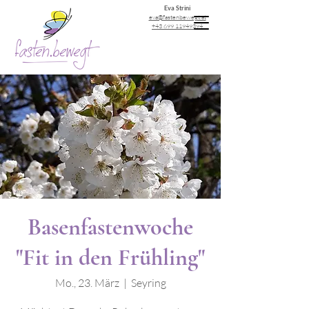
Eva Strini
eva@fastenbewegt.at
+43 699 11949394
Basenfastenwoche
"Fit in den Frühling"
Mo., 23. März
  |  
Seyring