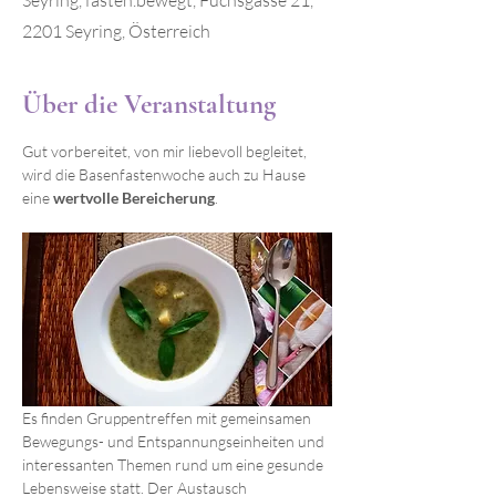
Seyring, fasten.bewegt, Fuchsgasse 21,
2201 Seyring, Österreich
Über die Veranstaltung
Gut vorbereitet, von mir liebevoll begleitet, 
wird die Basenfastenwoche auch zu Hause 
eine 
wertvolle Bereicherung
.
Es finden Gruppentreffen mit gemeinsamen 
Bewegungs- und Entspannungseinheiten und 
interessanten Themen rund um eine gesunde 
Lebensweise statt. Der Austausch 