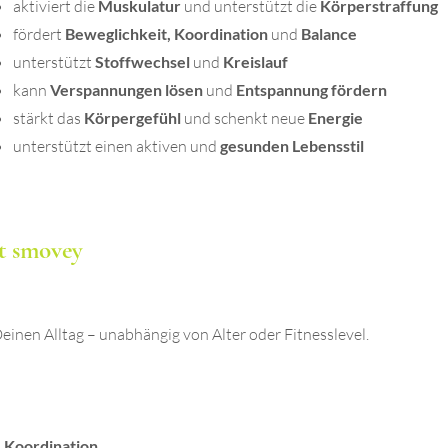
a
ktiviert die
Muskulatur
und unterstützt die
Körperstraffung
fördert
Beweglichkeit, Koordination
und
Balance
unterstützt
Stoffwechsel
und
Kreislauf
kann
Verspannungen lösen
und
Entspannung fördern
stärkt das
Körpergefühl
und schenkt neue
Energie
unterstützt einen aktiven und
gesunden Lebensstil
t smovey
nen Alltag – unabhängig von Alter oder Fitnesslevel.
d
Koordination