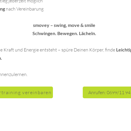
tieg jederzeit möglich
ing
nach Vereinbarung
smovey – swing, move & smile
Schwingen. Bewegen. Lächeln.
e Kraft und Energie entsteht – spüre Deinen Körper, finde
Leichti
.
ennenzulernen.
training vereinbaren
Anrufen: 0699/11 94