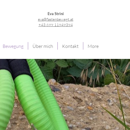
Eva Strini
eva@fastenbewegt.at
+43 699 11949394
Bewegung
Über mich
Kontakt
More