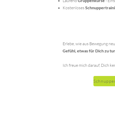
Laufend
Gruppenkurse
-
Eins
Kostenloses
Schnuppertrain
Erlebe, wie aus Bewegung neu
Gefühl, etwas für Dich zu tun
Ich freue mich darauf, Dich k
Schnupper