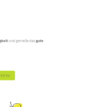
gkeit
und genieße das
gute
 93 94