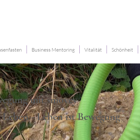
asenfasten
Business Mentoring
Vitalität
Schönheit
egung mit smovey
 Leben - Leben ist Bewegung